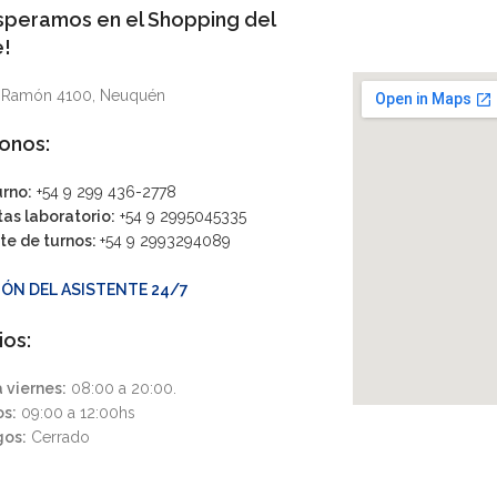
speramos en el Shopping del
!
s Ramón 4100, Neuquén
onos:
urno:
+54 9 299 436-2778
as laboratorio:
+54 9 2995045335
te de turnos:
+54 9 2993294089
ÓN DEL ASISTENTE 24/7
ios:
 viernes:
08:00 a 20:00.
s:
09:00 a 12:00hs
os:
Cerrado