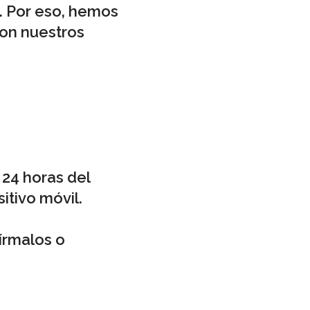
a. Por eso, hemos
con nuestros
 24 horas del
itivo móvil.
írmalos o